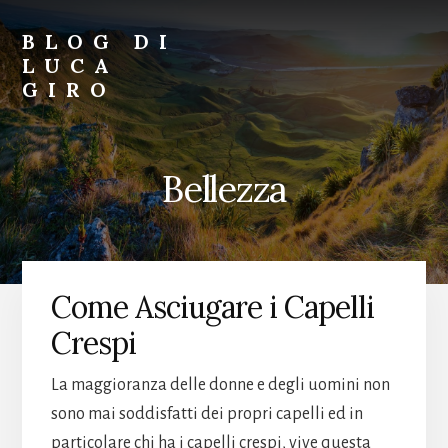
Skip
Skip
to
to
BLOG DI
primary
content
LUCA
sidebar
GIRO
Blog
di
Luca
Bellezza
Giro
Come Asciugare i Capelli
Crespi
La maggioranza delle donne e degli uomini non
sono mai soddisfatti dei propri capelli ed in
particolare chi ha i capelli crespi, vive questa