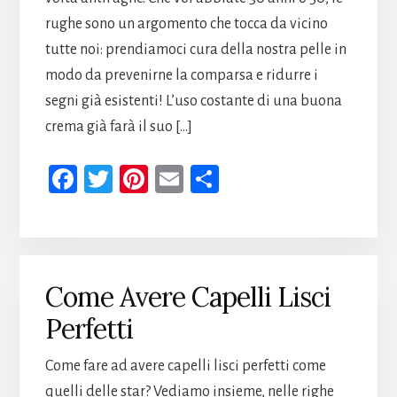
rughe sono un argomento che tocca da vicino
tutte noi: prendiamoci cura della nostra pelle in
modo da prevenirne la comparsa e ridurre i
segni già esistenti! L’uso costante di una buona
crema già farà il suo […]
Fa
T
Pi
E
Co
ce
wi
nt
m
n
b
tt
er
ail
di
oo
er
es
vi
k
t
di
Come Avere Capelli Lisci
Perfetti
Come fare ad avere capelli lisci perfetti come
quelli delle star? Vediamo insieme, nelle righe