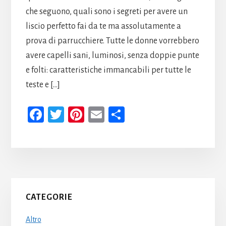
che seguono, quali sono i segreti per avere un
liscio perfetto fai da te ma assolutamente a
prova di parrucchiere. Tutte le donne vorrebbero
avere capelli sani, luminosi, senza doppie punte
e folti: caratteristiche immancabili per tutte le
teste e […]
Fa
T
Pi
E
Co
ce
wi
nt
m
n
b
tt
er
ail
di
oo
er
es
vi
k
t
di
Primary
CATEGORIE
Sidebar
Altro