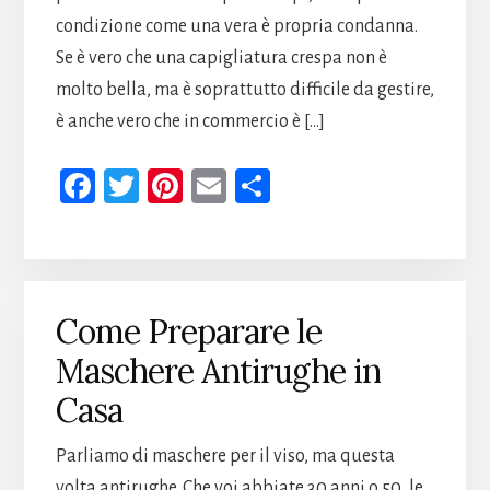
condizione come una vera è propria condanna.
Se è vero che una capigliatura crespa non è
molto bella, ma è soprattutto difficile da gestire,
è anche vero che in commercio è […]
Fa
T
Pi
E
Co
ce
wi
nt
m
n
b
tt
er
ail
di
oo
er
es
vi
k
t
di
Come Preparare le
Maschere Antirughe in
Casa
Parliamo di maschere per il viso, ma questa
volta antirughe. Che voi abbiate 30 anni o 50, le