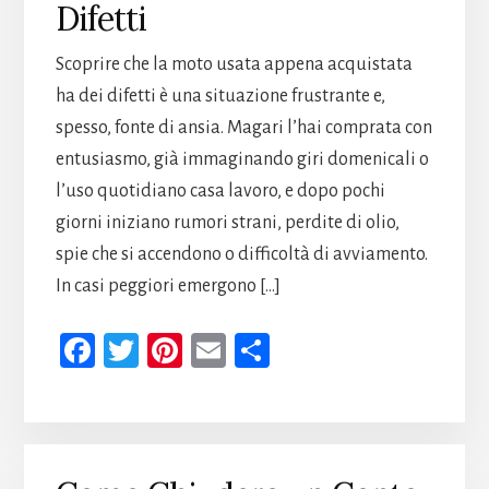
Difetti
Scoprire che la moto usata appena acquistata
ha dei difetti è una situazione frustrante e,
spesso, fonte di ansia. Magari l’hai comprata con
entusiasmo, già immaginando giri domenicali o
l’uso quotidiano casa lavoro, e dopo pochi
giorni iniziano rumori strani, perdite di olio,
spie che si accendono o difficoltà di avviamento.
In casi peggiori emergono […]
Fa
T
Pi
E
Co
ce
wi
nt
m
n
b
tt
er
ail
di
oo
er
es
vi