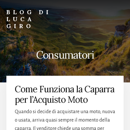
Skip
Skip
to
to
BLOG DI
primary
content
LUCA
sidebar
GIRO
Blog
di
Luca
Consumatori
Giro
Come Funziona la Caparra
per l’Acquisto Moto
Quando si decide di acquistare una moto, nuova
o usata, arriva quasi sempre il momento della
caparra. Il venditore chiede una somma per