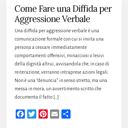
k
t
di
Come Fare una Diffida per
Aggressione Verbale
Una diffida per aggressione verbale è una
comunicazione formale con cui si invita una
persona a cessare immediatamente
comportamenti offensivi, minacciosi o lesivi
della dignità altrui, avvisandola che, in caso di
reiterazione, verranno intraprese azioni legali.
Non è una “denuncia” in senso stretto, ma una
messa in mora, un avvertimento scritto che
documenta il fatto […]
Fa
T
Pi
E
Co
ce
wi
nt
m
n