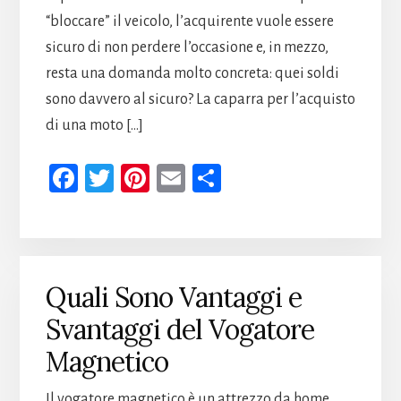
“bloccare” il veicolo, l’acquirente vuole essere
sicuro di non perdere l’occasione e, in mezzo,
resta una domanda molto concreta: quei soldi
sono davvero al sicuro? La caparra per l’acquisto
di una moto […]
Fa
T
Pi
E
Co
ce
wi
nt
m
n
b
tt
er
ail
di
oo
er
es
vi
k
t
di
Quali Sono Vantaggi e
Svantaggi del Vogatore
Magnetico
Il vogatore magnetico è un attrezzo da home