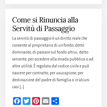
b
tt
er
ail
di
oo
er
es
vi
k
t
di
Come si Rinuncia alla
Servitù di Passaggio
La servitù di passaggio è un diritto reale che
consente al proprietario di un fondo, detto
dominante, di passare sul fondo altrui, detto
servente, per accedere alla strada pubblica o ad
altre utilità. È regolata dal codice civile e può
nascere per contratto, per usucapione, per
destinazione del padre di famiglia o in alcuni
casi […]
Fa
T
Pi
E
Co