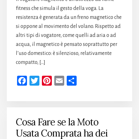
fitness che simula il gesto della voga. La
resistenza è generata da un freno magnetico che
si oppone al movimento del volano. Rispetto ad
altri tipi di vogatore, come quelli ad aria o ad
acqua, il magnetico è pensato soprattutto per
l’uso domestico: è silenzioso, relativamente
compatto, […]
Fa
T
Pi
E
Co
ce
wi
nt
m
n
b
tt
er
ail
di
oo
er
es
vi
k
t
di
Cosa Fare se la Moto
Usata Comprata ha dei