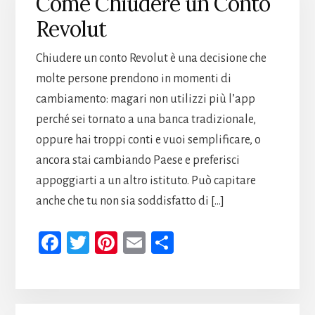
k
t
di
Come Chiudere un Conto
Revolut
Chiudere un conto Revolut è una decisione che
molte persone prendono in momenti di
cambiamento: magari non utilizzi più l’app
perché sei tornato a una banca tradizionale,
oppure hai troppi conti e vuoi semplificare, o
ancora stai cambiando Paese e preferisci
appoggiarti a un altro istituto. Può capitare
anche che tu non sia soddisfatto di […]
Fa
T
Pi
E
Co
ce
wi
nt
m
n
b
tt
er
ail
di
oo
er
es
vi