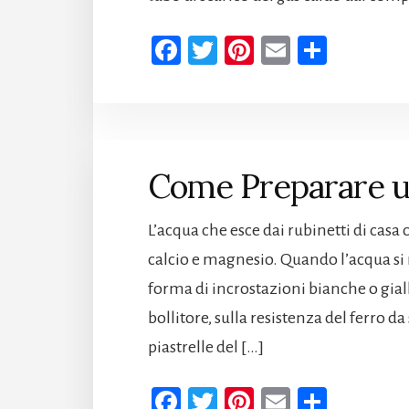
Fa
T
Pi
E
Co
ce
wi
nt
m
n
b
tt
er
ail
di
oo
er
es
vi
k
t
di
Come Preparare un
L’acqua che esce dai rubinetti di casa
calcio e magnesio. Quando l’acqua si r
forma di incrostazioni bianche o gia
bollitore, sulla resistenza del ferro da 
piastrelle del […]
Fa
T
Pi
E
Co