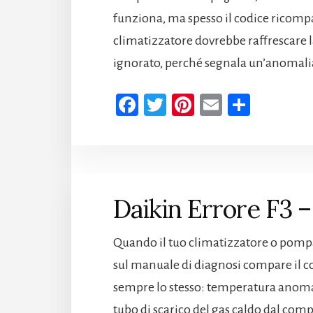
funziona, ma spesso il codice ricomp
climatizzatore dovrebbe raffrescare la
ignorato, perché segnala un’anomali
Fa
T
Pi
E
Co
ce
wi
nt
m
n
b
tt
er
ail
di
oo
er
es
vi
k
t
di
Daikin Errore F3 –
Quando il tuo climatizzatore o pompa
sul manuale di diagnosi compare il co
sempre lo stesso: temperatura anoma
tubo di scarico del gas caldo dal com