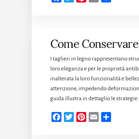
ce
wi
nt
m
n
b
tt
er
ail
di
oo
er
es
vi
k
t
di
Come Conservare T
I taglieri in legno rappresentano stru
loro eleganza e per le proprietà anti
inalterata la loro funzionalità e bell
attenzione, impedendo deformazioni,
guida illustra in dettaglio le strategie
Fa
T
Pi
E
Co
ce
wi
nt
m
n
b
tt
er
ail
di