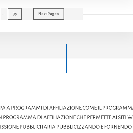
Interim
…
e
Page
Go
35
Next Page »
to
pages
omitted
CIPA A PROGRAMMI DI AFFILIAZIONE COME IL PROGRAMM
 PROGRAMMA DI AFFILIAZIONE CHE PERMETTE AI SITI WE
SIONE PUBBLICITARIA PUBBLICIZZANDO E FORNENDO L