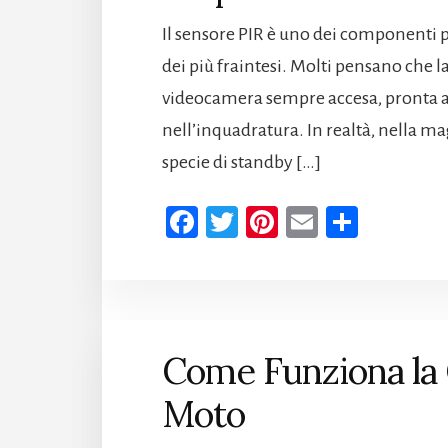
Il sensore PIR è uno dei componenti 
dei più fraintesi. Molti pensano che 
videocamera sempre accesa, pronta a
nell’inquadratura. In realtà, nella ma
specie di standby […]
Fa
T
Pi
E
Co
ce
wi
nt
m
n
b
tt
er
ail
di
oo
er
es
vi
k
t
di
Come Funziona la 
Moto