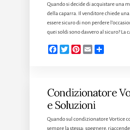
Quando si decide di acquistare una m
della caparra. Il venditore chiede una
essere sicuro di non perdere l’occas
quei soldi sono davvero al sicuro? La 
Fa
T
Pi
E
Co
ce
wi
nt
m
n
b
tt
er
ail
di
oo
er
es
vi
k
t
di
Condizionatore Vo
e Soluzioni​
Quando sul condizionatore Vortice co
sempre la stessa: spegnere, riaccende