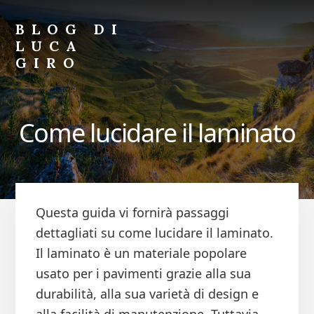
Skip
Skip
to
to
BLOG DI
primary
content
LUCA
sidebar
GIRO
Blog
di
Luca
Come lucidare il laminato
Giro
Questa guida vi fornirà passaggi
dettagliati su come lucidare il laminato.
Il laminato è un materiale popolare
usato per i pavimenti grazie alla sua
durabilità, alla sua varietà di design e