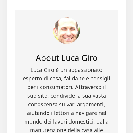
ce
wi
nt
m
n
b
tt
er
ail
di
oo
er
es
vi
k
t
di
About
Luca Giro
Luca Giro è un appassionato
esperto di casa, fai da te e consigli
per i consumatori. Attraverso il
suo sito, condivide la sua vasta
conoscenza su vari argomenti,
aiutando i lettori a navigare nel
mondo dei lavori domestici, dalla
manutenzione della casa alle