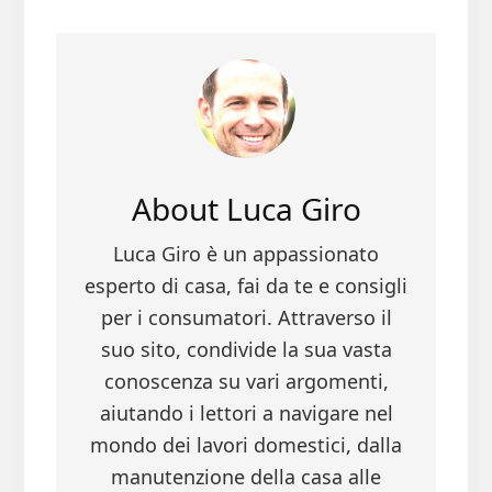
ce
wi
nt
m
n
b
tt
er
ail
di
oo
er
es
vi
k
t
di
About
Luca Giro
Luca Giro è un appassionato
esperto di casa, fai da te e consigli
per i consumatori. Attraverso il
suo sito, condivide la sua vasta
conoscenza su vari argomenti,
aiutando i lettori a navigare nel
mondo dei lavori domestici, dalla
manutenzione della casa alle