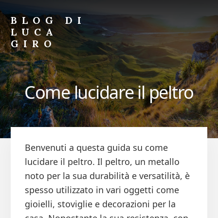
Skip
Skip
to
to
BLOG DI
primary
content
LUCA
sidebar
GIRO
Blog
di
Luca
Come lucidare il peltro
Giro
Benvenuti a questa guida su come
lucidare il peltro. Il peltro, un metallo
noto per la sua durabilità e versatilità, è
spesso utilizzato in vari oggetti come
gioielli, stoviglie e decorazioni per la