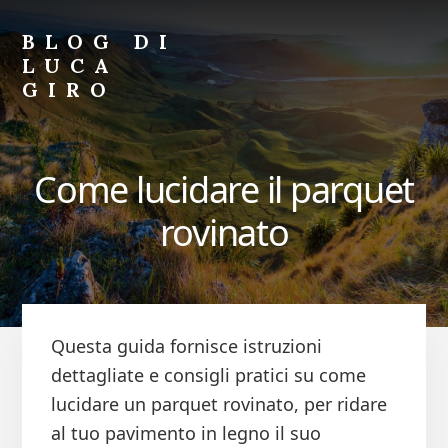
Skip
Skip
to
to
BLOG DI
primary
content
LUCA
sidebar
GIRO
Blog
di
Luca
Come lucidare il parquet
Giro
rovinato
Questa guida fornisce istruzioni
dettagliate e consigli pratici su come
lucidare un parquet rovinato, per ridare
al tuo pavimento in legno il suo