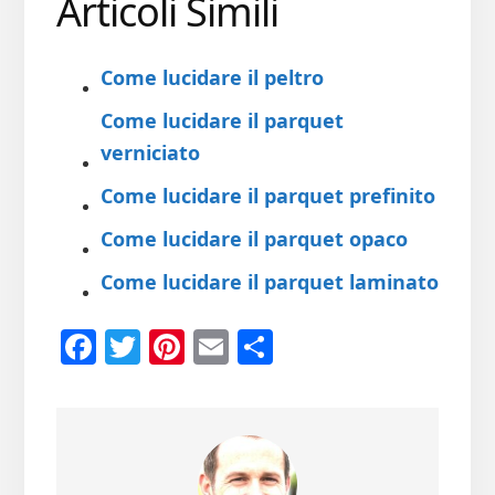
Articoli Simili
Come lucidare il peltro
Come lucidare il parquet
verniciato
Come lucidare il parquet prefinito
Come lucidare il parquet opaco
Come lucidare il parquet laminato
Fa
T
Pi
E
Co
ce
wi
nt
m
n
b
tt
er
ail
di
oo
er
es
vi
k
t
di