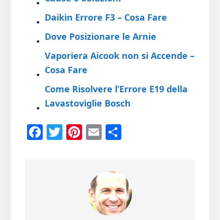
Daikin Errore F3 – Cosa Fare​
Dove Posizionare le Arnie
Vaporiera Aicook non si Accende –
Cosa Fare
Come Risolvere l’Errore E19 della
Lavastoviglie Bosch
Fa
T
Pi
E
Co
ce
wi
nt
m
n
b
tt
er
ail
di
oo
er
es
vi
k
t
di