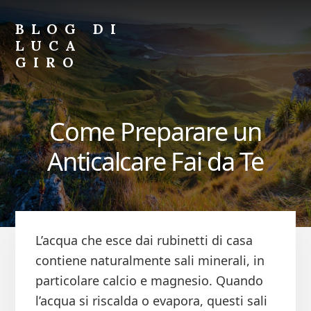
Skip
Skip
to
to
BLOG DI
primary
content
LUCA
sidebar
GIRO
Blog
di
Luca
Come Preparare un
Giro
Anticalcare Fai da Te
L’acqua che esce dai rubinetti di casa
contiene naturalmente sali minerali, in
particolare calcio e magnesio. Quando
l’acqua si riscalda o evapora, questi sali