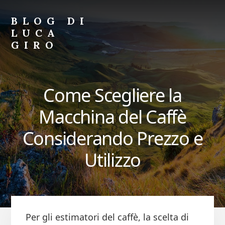
Skip
Skip
to
to
BLOG DI
primary
content
LUCA
sidebar
GIRO
Blog
di
Luca
Come Scegliere la
Giro
Macchina del Caffè
Considerando Prezzo e
Utilizzo
Per gli estimatori del caffè, la scelta di