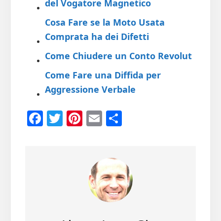
del Vogatore Magnetico
Cosa Fare se la Moto Usata
Comprata ha dei Difetti
Come Chiudere un Conto Revolut
Come Fare una Diffida per
Aggressione Verbale
Fa
T
Pi
E
Co
ce
wi
nt
m
n
b
tt
er
ail
di
oo
er
es
vi
k
t
di