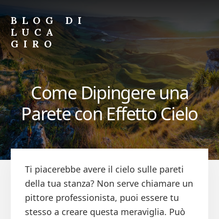
Skip
Skip
to
to
BLOG DI
primary
content
LUCA
sidebar
GIRO
Blog
di
Luca
Come Dipingere una
Giro
Parete con Effetto Cielo
Ti piacerebbe avere il cielo sulle pareti
della tua stanza? Non serve chiamare un
pittore professionista, puoi essere tu
stesso a creare questa meraviglia. Può