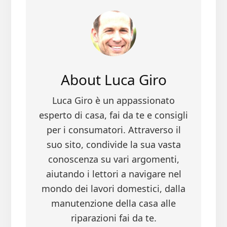
b
tt
er
ail
di
oo
er
es
vi
k
t
di
About
Luca Giro
Luca Giro è un appassionato
esperto di casa, fai da te e consigli
per i consumatori. Attraverso il
suo sito, condivide la sua vasta
conoscenza su vari argomenti,
aiutando i lettori a navigare nel
mondo dei lavori domestici, dalla
manutenzione della casa alle
riparazioni fai da te.