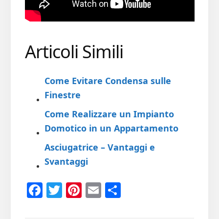
Articoli Simili
Come Evitare Condensa sulle
Finestre
Come Realizzare un Impianto
Domotico in un Appartamento
Asciugatrice – Vantaggi e
Svantaggi
Fa
T
Pi
E
Co
ce
wi
nt
m
n