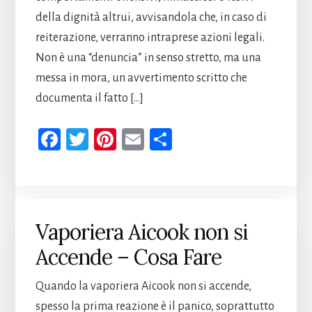
della dignità altrui, avvisandola che, in caso di
reiterazione, verranno intraprese azioni legali.
Non è una “denuncia” in senso stretto, ma una
messa in mora, un avvertimento scritto che
documenta il fatto […]
Fa
T
Pi
E
Co
ce
wi
nt
m
n
b
tt
er
ail
di
oo
er
es
vi
k
t
di
Vaporiera Aicook non si
Accende – Cosa Fare
Quando la vaporiera Aicook non si accende,
spesso la prima reazione è il panico, soprattutto