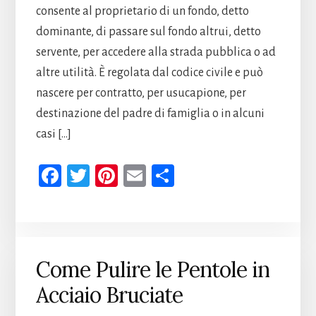
consente al proprietario di un fondo, detto
dominante, di passare sul fondo altrui, detto
servente, per accedere alla strada pubblica o ad
altre utilità. È regolata dal codice civile e può
nascere per contratto, per usucapione, per
destinazione del padre di famiglia o in alcuni
casi […]
Fa
T
Pi
E
Co
ce
wi
nt
m
n
b
tt
er
ail
di
oo
er
es
vi
k
t
di
Come Pulire le Pentole in
Acciaio Bruciate