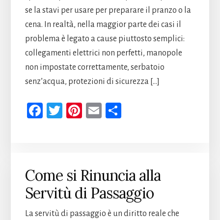
se la stavi per usare per preparare il pranzo o la
cena. In realtà, nella maggior parte dei casi il
problema è legato a cause piuttosto semplici:
collegamenti elettrici non perfetti, manopole
non impostate correttamente, serbatoio
senz’acqua, protezioni di sicurezza […]
Fa
T
Pi
E
Co
ce
wi
nt
m
n
b
tt
er
ail
di
oo
er
es
vi
k
t
di
Come si Rinuncia alla
Servitù di Passaggio
La servitù di passaggio è un diritto reale che