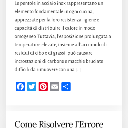
Le pentole in acciaio inox rappresentano un
elemento fondamentale in ogni cucina,
apprezzate per la loro resistenza, igiene e
capacità di distribuire il calore in modo
omogeneo. Tuttavia, l’esposizione prolungata a
temperature elevate, insieme all’accumulo di
residui di cibo e di grassi, può causare
incrostazioni di carbone e macchie bruciate
difficili da rimuovere con una […]
Fa
T
Pi
E
Co
ce
wi
nt
m
n
b
tt
er
ail
di
oo
er
es
vi
k
t
di
Come Risolvere l’Errore