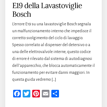
E19 della Lavastoviglie
Bosch
L’errore E19 su una lavastoviglie Bosch segnala
un malfunzionamento interno che impedisce il
corretto svolgimento del ciclo di lavaggio.
Spesso correlato al dispenser del detersivo o a
una delle elettrovalvole interne, questo codice
di errore è rilevato dal sistema di autodiagnosi
dell’apparecchio, che blocca automaticamente il
funzionamento per evitare danni maggiori. In
questa guida vedremo […]
Fa
T
Pi
E
Co
ce
wi
nt
m
n