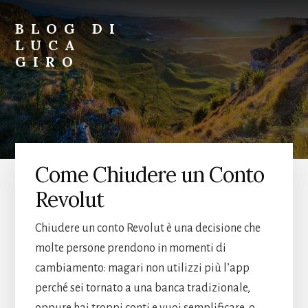
Skip
Skip
to
to
BLOG DI
primary
content
LUCA
sidebar
GIRO
Blog
di
Luca
Giro
Come Chiudere un Conto
Revolut
Chiudere un conto Revolut è una decisione che
molte persone prendono in momenti di
cambiamento: magari non utilizzi più l’app
perché sei tornato a una banca tradizionale,