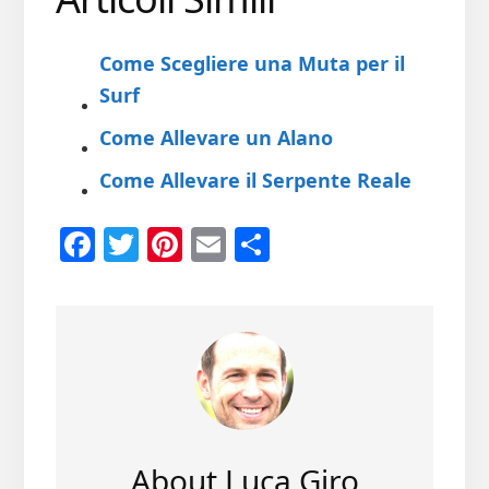
Come Scegliere una Muta per il
Surf
Come Allevare un Alano
Come Allevare il Serpente Reale
Fa
T
Pi
E
Co
ce
wi
nt
m
n
b
tt
er
ail
di
oo
er
es
vi
k
t
di
About
Luca Giro