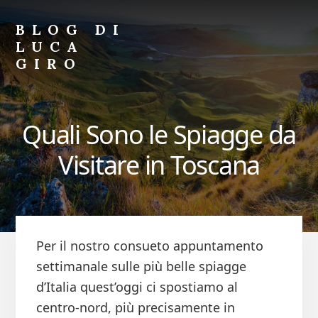
Skip
Skip
to
to
BLOG DI
primary
content
LUCA
sidebar
GIRO
Blog
di
Luca
Quali Sono le Spiagge da
Giro
Visitare in Toscana
Per il nostro consueto appuntamento
settimanale sulle più belle spiagge
d’Italia quest’oggi ci spostiamo al
centro-nord, più precisamente in