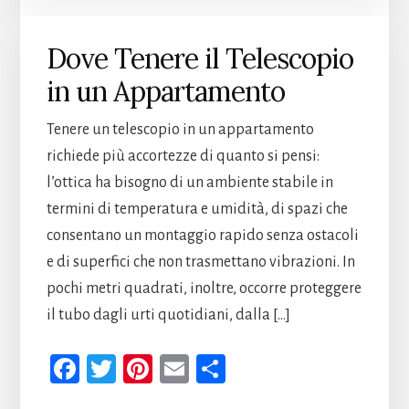
oo
er
es
vi
k
t
di
Dove Tenere il Telescopio
in un Appartamento
Tenere un telescopio in un appartamento
richiede più accortezze di quanto si pensi:
l’ottica ha bisogno di un ambiente stabile in
termini di temperatura e umidità, di spazi che
consentano un montaggio rapido senza ostacoli
e di superfici che non trasmettano vibrazioni. In
pochi metri quadrati, inoltre, occorre proteggere
il tubo dagli urti quotidiani, dalla […]
Fa
T
Pi
E
Co
ce
wi
nt
m
n