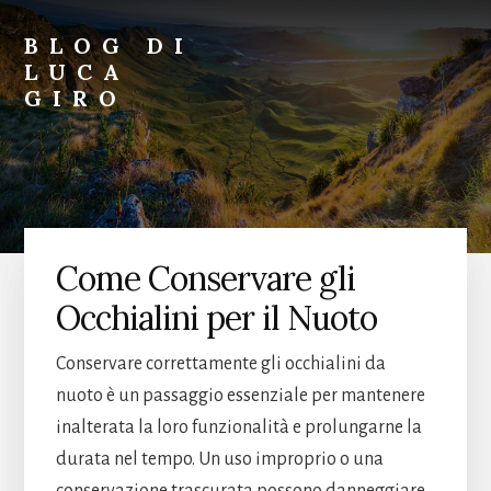
Skip
Skip
to
to
BLOG DI
primary
content
LUCA
sidebar
GIRO
Blog
di
Luca
Giro
Come Conservare gli
Occhialini per il Nuoto
Conservare correttamente gli occhialini da
nuoto è un passaggio essenziale per mantenere
inalterata la loro funzionalità e prolungarne la
durata nel tempo. Un uso improprio o una