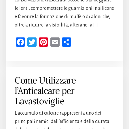
conservazione trascurata possono danneggiare
le lenti, compromettere le guarnizioni in silicone
e favorire la formazione di muffe o di aloni che,
oltre a ridurre la visibilità, alterano la […]
Fa
T
Pi
E
Co
ce
wi
nt
m
n
b
tt
er
ail
di
oo
er
es
vi
k
t
di
Come Utilizzare
l’Anticalcare per
Lavastoviglie
L’accumulo di calcare rappresenta uno dei
principali nemici dell’efficienza e della durata