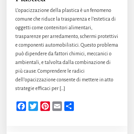
L’opacizzazione della plastica è un fenomeno
comune che riduce la trasparenza e l’estetica di
oggetti come contenitori alimentari,
trasparenze per arredamento, schermi protettivi
e componenti automobilistici. Questo problema
può dipendere da fattori chimici, meccanici o
ambientali, e talvolta dalla combinazione di
più cause. Comprendere le radici
dell’opacizzazione consente di mettere in atto
strategie efficaci per […]
Fa
T
Pi
E
Co
ce
wi
nt
m
n
b
tt
er
ail
di