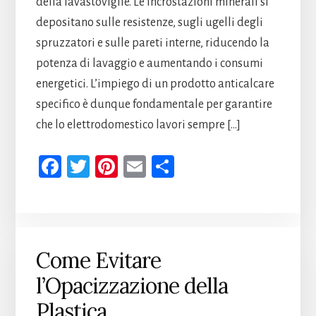
della lavastoviglie. Le incrostazioni minerali si
depositano sulle resistenze, sugli ugelli degli
spruzzatori e sulle pareti interne, riducendo la
potenza di lavaggio e aumentando i consumi
energetici. L’impiego di un prodotto anticalcare
specifico è dunque fondamentale per garantire
che lo elettrodomestico lavori sempre […]
Fa
T
Pi
E
Co
ce
wi
nt
m
n
b
tt
er
ail
di
oo
er
es
vi
k
t
di
Come Evitare
l’Opacizzazione della
Plastica