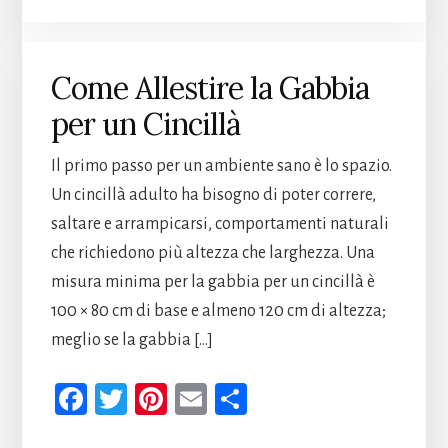
b
tt
er
ail
di
oo
er
es
vi
k
t
di
Come Allestire la Gabbia
per un Cincillà
Il primo passo per un ambiente sano è lo spazio.
Un cincillà adulto ha bisogno di poter correre,
saltare e arrampicarsi, comportamenti naturali
che richiedono più altezza che larghezza. Una
misura minima per la gabbia per un cincillà è
100 × 80 cm di base e almeno 120 cm di altezza;
meglio se la gabbia […]
Fa
T
Pi
E
Co
ce
wi
nt
m
n