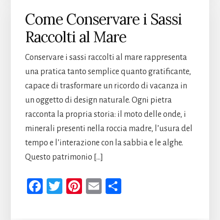
oo
er
es
vi
k
t
di
Come Conservare i Sassi
Raccolti al Mare
Conservare i sassi raccolti al mare rappresenta
una pratica tanto semplice quanto gratificante,
capace di trasformare un ricordo di vacanza in
un oggetto di design naturale. Ogni pietra
racconta la propria storia: il moto delle onde, i
minerali presenti nella roccia madre, l’usura del
tempo e l’interazione con la sabbia e le alghe.
Questo patrimonio […]
Fa
T
Pi
E
Co
ce
wi
nt
m
n
b
tt
er
ail
di