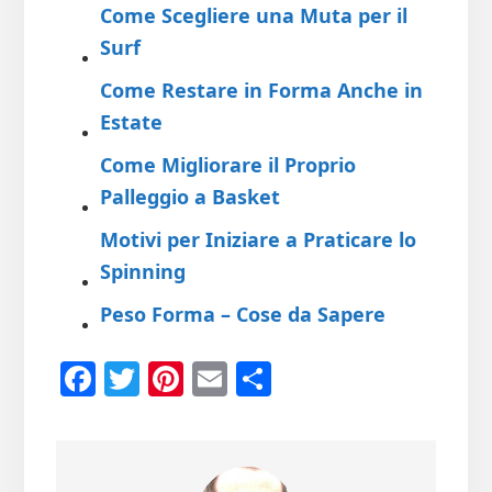
Come Scegliere una Muta per il
Surf
Come Restare in Forma Anche in
Estate
Come Migliorare il Proprio
Palleggio a Basket
Motivi per Iniziare a Praticare lo
Spinning
Peso Forma – Cose da Sapere
Fa
T
Pi
E
Co
ce
wi
nt
m
n
b
tt
er
ail
di
oo
er
es
vi